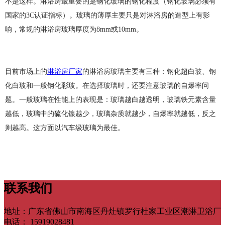
不是这样。淋浴房最重要的是钢化玻璃的钢化程度（钢化玻璃必须有
国家的3C认证指标）。玻璃的薄厚主要只是对淋浴房的造型上有影
响，常规的淋浴房玻璃厚度为8mm或10mm。
目前市场上的
淋浴房厂家
的淋浴房玻璃主要有三种：钢化超白玻、钢
化白玻和一般钢化彩玻。在选择玻璃时，还要注意玻璃的自爆率问
题。一般玻璃在性能上的表现是：玻璃越白越透明，玻璃铁元素含量
越低，玻璃中的硫化镍越少，玻璃杂质就越少，自爆率就越低，反之
则越高。这方面以汽车级玻璃为最佳。
联系我们
地址：广东省佛山市南海区丹灶镇罗行杜家工业区潮淋卫浴厂
电话：
15919028481
立即预约